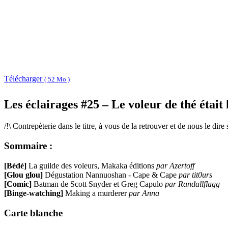
Télécharger
( 52 Mo )
Les éclairages #25 – Le voleur de thé étai
/!\ Contrepèterie dans le titre, à vous de la retrouver et de nous le dire 
Sommaire :
[Bédé]
La guilde des voleurs, Makaka éditions
par Azertoff
[Glou glou]
Dégustation Nannuoshan - Cape & Cape
par tit0urs
[Comic]
Batman de Scott Snyder et Greg Capulo
par Randallflagg
[Binge-watching]
Making a murderer
par Anna
Carte blanche