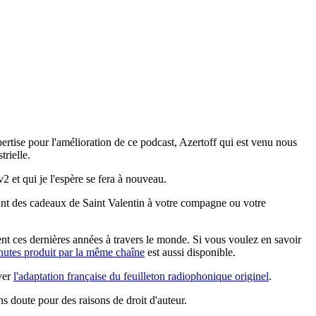
pertise pour l'amélioration de ce podcast, Azertoff qui est venu nous
trielle.
2 et qui je l'espère se fera à nouveau.
mant des cadeaux de Saint Valentin à votre compagne ou votre
nent ces dernières années à travers le monde. Si vous voulez en savoir
nutes produit par la même chaîne
est aussi disponible.
uver
l'adaptation française du feuilleton radiophonique originel
.
s doute pour des raisons de droit d'auteur.