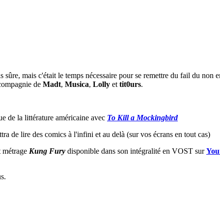
 sûre, mais c'était le temps nécessaire pour se remettre du fail du non en
n compagnie de
Madt
,
Musica
,
Lolly
et
tit0urs
.
ue de la littérature américaine avec
To Kill a Mockingbird
ra de lire des comics à l'infini et au delà (sur vos écrans en tout cas)
t métrage
Kung Fury
disponible dans son intégralité en VOST sur
You
s.