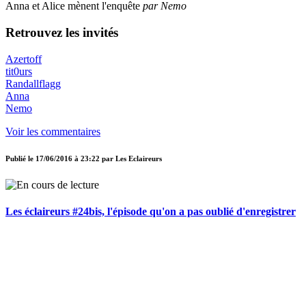
Anna et Alice mènent l'enquête
par Nemo
Retrouvez les invités
Azertoff
tit0urs
Randallflagg
Anna
Nemo
Voir les commentaires
Publié le
17/06/2016 à 23:22
par
Les Eclaireurs
Les éclaireurs #24bis, l'épisode qu'on a pas oublié d'enregistrer