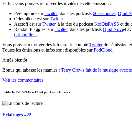
Enfin, vous pouvez retrouver les invités de cette émission :
Peremptoire sur
Twitter
, dans les podcasts
60 secondes
,
Quid N
Odevoilette est sur
Twitter
.
Azetoff est sur
Twitter
, à la tête du podcast
KoiQisPASS
et du
Randall Flagg est sur
Twitter
, dans les podcasts
Quid Novi
et a
Gribouillons
.
Vous pouvez retrouver des infos sur le compte
Twitter
de l'émission e
Toutes les émissions et infos sont disponibles sur
PodCloud
.
A très bientôt !
Bonus qui tabasse les mamies :
Terry Crews fait de la musique avec s
Voir les commentaires
Publié le
15/02/2015 à 18:54
par
Les Eclaireurs
Eclairages #22