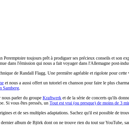
un Peremptoire toujours prêt à prodiguer ses précieux conseils et son ex
 venue dans l'émission qui nous a fait voyager dans l'Allemagne post-indus
chnique de Randall Flagg. Une première agréable et rigolote pour cette v
ne
et nous a aussi offert un tutoriel en chanson pour faire le plus char
am Samberg
.
 nous parler du groupe
Kraftwerk
et de la série de concerts qu'ils don
be. Si vous êtes pressés, un
Tout est vrai (ou presque) de moins de 3 mi
origines et de ses multiples adaptations. Sachez qu'il est possible de tro
u dernier album de Björk dont on ne trouve rien du tout sur YouTube, san