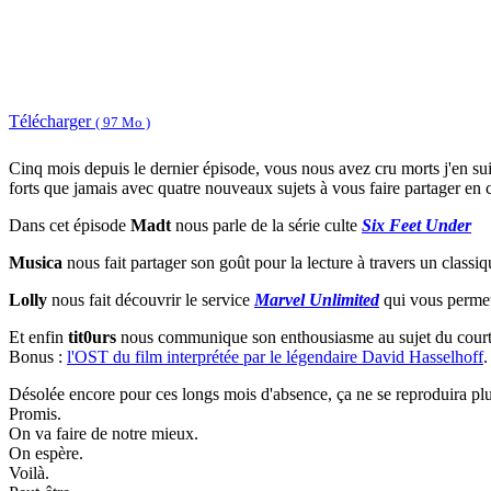
Télécharger
( 97 Mo )
Cinq mois depuis le dernier épisode, vous nous avez cru morts j'en suis
forts que jamais avec quatre nouveaux sujets à vous faire partager e
Dans cet épisode
Madt
nous parle de la série culte
Six Feet Under
Musica
nous fait partager son goût pour la lecture à travers un classiq
Lolly
nous fait découvrir le service
Marvel Unlimited
qui vous permett
Et enfin
tit0urs
nous communique son enthousiasme au sujet du cour
Bonus :
l'OST du film interprétée par le légendaire David Hasselhoff
.
Désolée encore pour ces longs mois d'absence, ça ne se reproduira plu
Promis.
On va faire de notre mieux.
On espère.
Voilà.