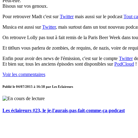
Peut-être.
Bisous sur vos genoux.
Pour retrouver Madt c'est sur
Twitter
mais aussi sur le podcast
Tout ça
Musica est aussi sur
Twitter
, mais surtout dans un tout nouveau podca
On retrouve Lolly pas tout à fait remis de la Paris Beer Week dans tou
Et tit0urs vous parlera de zombies, de requins, de nazis, voire de requi
Enfin pour avoir des news de l'émission, c'est sur le compte
Twitter
de
Et bien sur, tous les anciens épisodes sont disponibles sur
PodCloud
!
Voir les commentaires
Publié le
04/07/2015 à 16:58
par
Les Eclaireurs
Les éclaireurs #23, le je-l'aurais-pas-fait-comme-ça-podcast