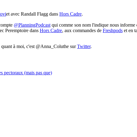
ovi
et avec Randall Flagg dans
Hors Cadre
.
 compte
@PlanningPodcast
qui comme son nom l'indique nous informe de
vec Peremptoire dans
Hors Cadre
, aux commandes de
Freshpods
et en t
t quant à moi, c'est @Anna_Coluthe sur
Twitter
.
es pectoraux (mais pas que)