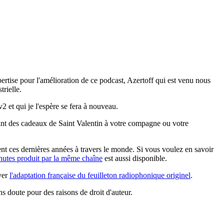
pertise pour l'amélioration de ce podcast, Azertoff qui est venu nous
trielle.
2 et qui je l'espère se fera à nouveau.
mant des cadeaux de Saint Valentin à votre compagne ou votre
nent ces dernières années à travers le monde. Si vous voulez en savoir
nutes produit par la même chaîne
est aussi disponible.
uver
l'adaptation française du feuilleton radiophonique originel
.
s doute pour des raisons de droit d'auteur.