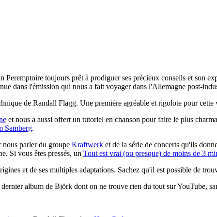
un Peremptoire toujours prêt à prodiguer ses précieux conseils et son ex
 venue dans l'émission qui nous a fait voyager dans l'Allemagne post-indus
chnique de Randall Flagg. Une première agréable et rigolote pour cette v
ne
et nous a aussi offert un tutoriel en chanson pour faire le plus char
am Samberg
.
 nous parler du groupe
Kraftwerk
et de la série de concerts qu'ils don
be. Si vous êtes pressés, un
Tout est vrai (ou presque) de moins de 3 mi
origines et de ses multiples adaptations. Sachez qu'il est possible de tro
u dernier album de Björk dont on ne trouve rien du tout sur YouTube, san