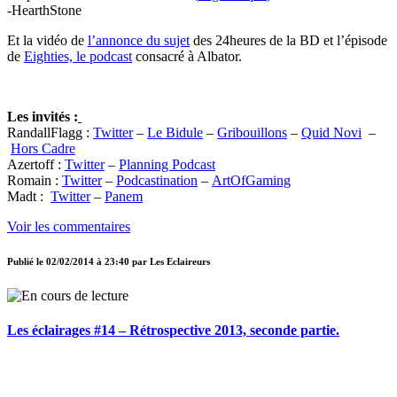
-HearthStone
Et la vidéo de
l’annonce du sujet
des 24heures de la BD et l’épisode
de
Eighties, le podcast
consacré à Albator.
Les invités :
RandallFlagg :
Twitter
–
Le Bidule
–
Gribouillons
–
Quid Novi
–
Hors Cadre
Azertoff :
Twitter
–
Planning Podcast
Romain :
Twitter
–
Podcastination
–
ArtOfGaming
Madt :
Twitter
–
Panem
Voir les commentaires
Publié le
02/02/2014 à 23:40
par
Les Eclaireurs
Les éclairages #14 – Rétrospective 2013, seconde partie.