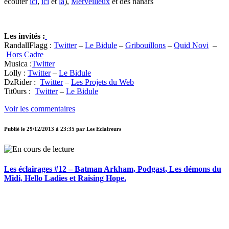
écouter
ici
,
ici
et
là
),
Merveilleux
et des nanars
Les invités :
RandallFlagg :
Twitter
–
Le Bidule
–
Gribouillons
–
Quid Novi
–
Hors Cadre
Musica :
Twitter
Lolly :
Twitter
–
Le Bidule
DzRider :
Twitter
–
Les Projets du Web
Tit0urs :
Twitter
–
Le Bidule
Voir les commentaires
Publié le
29/12/2013 à 23:35
par
Les Eclaireurs
Les éclairages #12 – Batman Arkham, Podgast, Les démons du
Midi, Hello Ladies et Raising Hope.