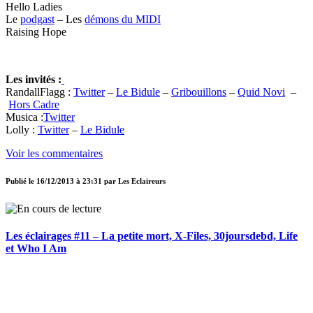
Hello Ladies
Le
podgast
– Les
démons du MIDI
Raising Hope
Les invités :
RandallFlagg :
Twitter
–
Le Bidule
–
Gribouillons
–
Quid Novi
–
Hors Cadre
Musica :
Twitter
Lolly :
Twitter
–
Le Bidule
Voir les commentaires
Publié le
16/12/2013 à 23:31
par
Les Eclaireurs
Les éclairages #11 – La petite mort, X-Files, 30joursdebd, Life
et Who I Am