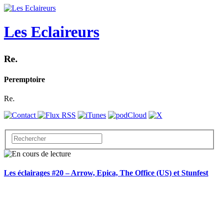
Les Eclaireurs
Re.
Peremptoire
Re.
Les éclairages #20 – Arrow, Epica, The Office (US) et Stunfest