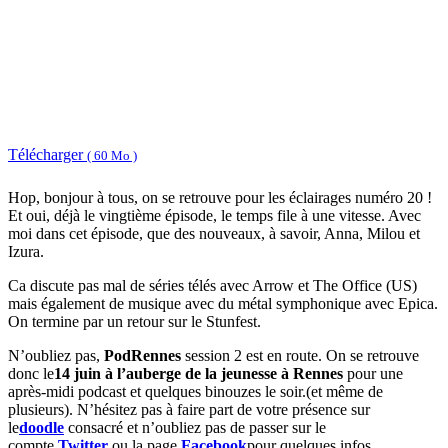
Télécharger
( 60 Mo )
Hop, bonjour à tous, on se retrouve pour les éclairages numéro 20 !
Et oui, déjà le vingtième épisode, le temps file à une vitesse. Avec
moi dans cet épisode, que des nouveaux, à savoir, Anna, Milou et
Izura.
Ca discute pas mal de séries télés avec Arrow et The Office (US)
mais également de musique avec du métal symphonique avec Epica.
On termine par un retour sur le Stunfest.
N’oubliez pas,
PodRennes
session 2 est en route. On se retrouve
donc le
14 juin à l’auberge de la jeunesse à Rennes
pour une
après-midi podcast et quelques binouzes le soir.(et même de
plusieurs). N’hésitez pas à faire part de votre présence sur
le
doodle
consacré et n’oubliez pas de passer sur le
compte
Twitter
ou la page
Facebook
pour quelques infos