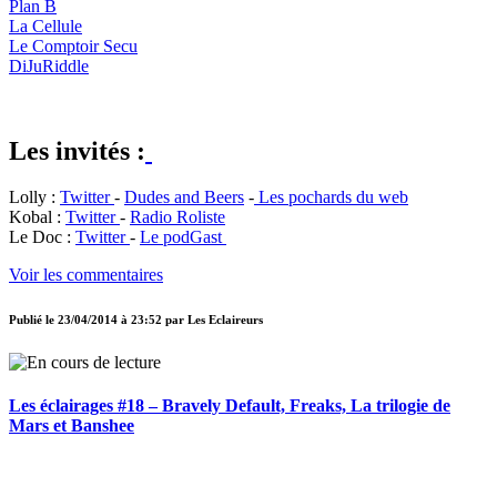
Plan B
La Cellule
Le Comptoir Secu
DiJuRiddle
Les invités :
Lolly :
Twitter
-
Dudes and Beers
-
Les pochards du web
Kobal :
Twitter
-
Radio Roliste
Le Doc :
Twitter
-
Le podGast
Voir les commentaires
Publié le
23/04/2014 à 23:52
par
Les Eclaireurs
Les éclairages #18 – Bravely Default, Freaks, La trilogie de
Mars et Banshee