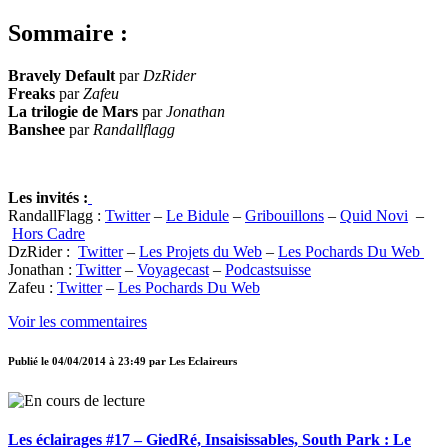
Sommaire :
Bravely Default
par
DzRider
Freaks
par
Zafeu
La trilogie de Mars
par
Jonathan
Banshee
par
Randallflagg
Les invités :
RandallFlagg :
Twitter
–
Le Bidule
–
Gribouillons
–
Quid Novi
–
Hors Cadre
DzRider :
Twitter
–
Les Projets du Web
–
Les Pochards Du Web
Jonathan :
Twitter
–
Voyagecast
–
Podcastsuisse
Zafeu :
Twitter
–
Les Pochards Du Web
Voir les commentaires
Publié le
04/04/2014 à 23:49
par
Les Eclaireurs
Les éclairages #17 – GiedRé, Insaisissables, South Park : Le