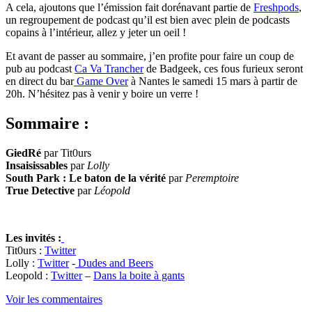
A cela, ajoutons que l’émission fait dorénavant partie de
Freshpods
,
un regroupement de podcast qu’il est bien avec plein de podcasts
copains à l’intérieur, allez y jeter un oeil !
Et avant de passer au sommaire, j’en profite pour faire un coup de
pub au podcast
Ca Va Trancher
de Badgeek, ces fous furieux seront
en direct du bar
Game Over
à Nantes le samedi 15 mars à partir de
20h. N’hésitez pas à venir y boire un verre !
Sommaire :
GiedRé
par Tit0urs
Insaisissables
par
Lolly
South Park : Le baton de la vérité
par
Peremptoire
True Detective
par
Léopold
Les invités :
Tit0urs :
Twitter
Lolly :
Twitter
-
Dudes and Beers
Leopold :
Twitter
–
Dans la boite à gants
Voir les commentaires