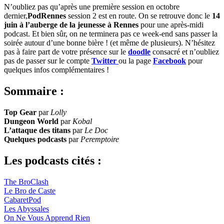
N’oubliez pas qu’après une première session en octobre
dernier,
PodRennes
session 2 est en route. On se retrouve donc le
14
juin à l’auberge de la jeunesse à Rennes
pour une après-midi
podcast. Et bien sûr, on ne terminera pas ce week-end sans passer la
soirée autour d’une bonne bière ! (et même de plusieurs). N’hésitez
pas à faire part de votre présence sur le
doodle
consacré et n’oubliez
pas de passer sur le compte
Twitter
ou la page
Facebook
pour
quelques infos complémentaires !
Sommaire :
Top Gear
par
Lolly
Dungeon World
par
Kobal
L’attaque des titans
par
Le Doc
Quelques podcasts
par
Peremptoire
Les podcasts cités :
The BroClash
Le Bro de Caste
CabaretPod
Les Abyssales
On Ne Vous Apprend Rien